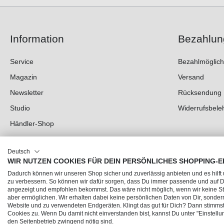
Information
Bezahlun
Service
Bezahlmöglich
Magazin
Versand
Newsletter
Rücksendung
Studio
Widerrufsbele
Händler-Shop
Deutsch
WIR NUTZEN COOKIES FÜR DEIN PERSÖNLICHES SHOPPING-E
Dadurch können wir unseren Shop sicher und zuverlässig anbieten und es hilft
zu verbessern. So können wir dafür sorgen, dass Du immer passende und auf
angezeigt und empfohlen bekommst. Das wäre nicht möglich, wenn wir keine Sta
aber ermöglichen. Wir erhalten dabei keine persönlichen Daten von Dir, sonder
Website und zu verwendeten Endgeräten. Klingt das gut für Dich? Dann stimmst 
© 2026 Trendline direkt GmbH & Co. KG – Alle Rechte vorbehalten
Cookies zu. Wenn Du damit nicht einverstanden bist, kannst Du unter "Einstellu
* Alle Preise inkl. gesetzl. Mehrwertsteuer zzgl.
Versandkosten
und ggf. Nachnahmegebühr
den Seitenbetrieb zwingend nötig sind.