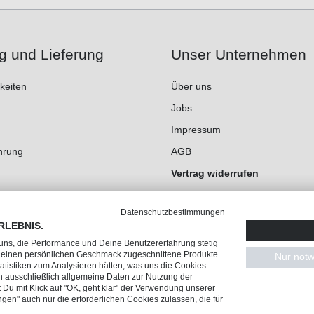
g und Lieferung
Unser Unternehmen
keiten
Über uns
Jobs
Impressum
hrung
AGB
Vertrag widerrufen
Datenschutz
Datenschutzbestimmungen
Cookie-Einstellungen
RLEBNIS.
 uns, die Performance und Deine Benutzererfahrung stetig
 Deinen persönlichen Geschmack zugeschnittene Produkte
Nur notw
tistiken zum Analysieren hätten, was uns die Cookies
n ausschließlich allgemeine Daten zur Nutzung der
Du mit Klick auf "OK, geht klar" der Verwendung unserer
ngen" auch nur die erforderlichen Cookies zulassen, die für
en, wenn nicht anders angegeben.