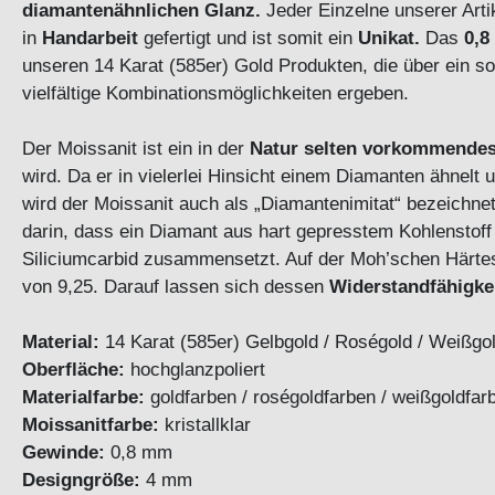
diamantenähnlichen Glanz.
Jeder Einzelne unserer Arti
in
Handarbeit
gefertigt und ist somit ein
Unikat.
Das
0,8
unseren 14 Karat (585er) Gold Produkten, die über ein s
vielfältige Kombinationsmöglichkeiten ergeben.
Der Moissanit ist ein in der
Natur selten vorkommendes
wird. Da er in vielerlei Hinsicht einem Diamanten ähnelt
wird der Moissanit auch als „Diamantenimitat“ bezeichne
darin, dass ein Diamant aus hart gepresstem Kohlenstoff
Siliciumcarbid zusammensetzt. Auf der Moh’schen Härtes
von 9,25. Darauf lassen sich dessen
Widerstandfähigke
Material:
14 Karat (585er) Gelbgold / Roségold / Weißgold
Oberfläche:
hochglanzpoliert
Materialfarbe:
goldfarben / roségoldfarben / weißgoldfar
Moissanitfarbe:
kristallklar
Gewinde:
0,8 mm
Designgröße:
4 mm