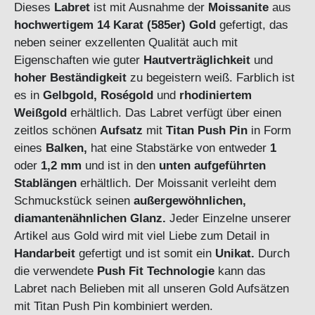
Dieses
Labret
ist mit Ausnahme der
Moissanite
aus
hochwertigem
14 Karat (585er) Gold
gefertigt, das
neben seiner exzellenten Qualität auch mit
Eigenschaften wie guter
Hautverträglichkeit
und
hoher Beständigkeit
zu begeistern weiß. Farblich ist
es in
Gelbgold, Roségold
und
rhodiniertem
Weißgold
erhältlich. Das Labret verfügt über einen
zeitlos schönen
Aufsatz
mit
Titan Push Pin
in Form
eines
Balken,
hat eine Stabstärke von entweder
1
oder
1,2 mm
und ist in den
unten aufgeführten
Stablängen
erhältlich.
Der Moissanit verleiht dem
Schmuckstück seinen
außergewöhnlichen,
diamantenähnlichen Glanz.
Jeder Einzelne unserer
Artikel aus Gold wird mit viel Liebe zum Detail in
Handarbeit
gefertigt und ist somit ein
Unikat.
Durch
die verwendete
Push Fit Technologie
kann das
Labret nach Belieben mit all unseren Gold Aufsätzen
mit Titan Push Pin kombiniert werden.