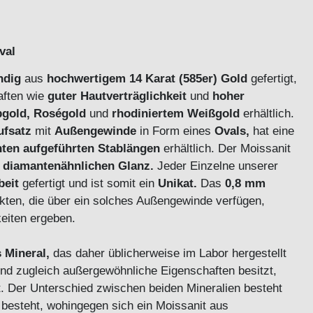
Oval
ndig
aus
hochwertigem 14 Karat (585er) Gold
gefertigt,
aften wie
guter Hautverträglichkeit
und
hoher
bgold, Roségold
und
rhodiniertem Weißgold
erhältlich.
ufsatz
mit
Außengewinde
in Form eines
Ovals
,
hat eine
nten aufgeführten Stablängen
erhältlich.
Der Moissanit
 diamantenähnlichen Glanz.
Jeder Einzelne unserer
beit
gefertigt und ist somit ein
Unikat.
Das
0,8 mm
ukten, die über ein solches Außengewinde verfügen,
glichkeiten ergeben.
 Mineral,
das daher üblicherweise im Labor hergestellt
 und zugleich außergewöhnliche Eigenschaften besitzt,
t. Der Unterschied zwischen beiden Mineralien besteht
 besteht, wohingegen sich ein Moissanit aus