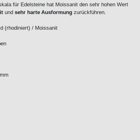
kala für Edelsteine hat Moissanit den sehr hohen Wert
it
und
sehr harte Ausformung
zurückführen.
 (rhodiniert) / Moissanit
oldfarben
0 mm