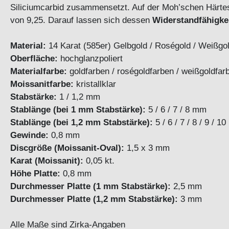
Siliciumcarbid zusammensetzt. Auf der Moh’schen Härtes
von 9,25. Darauf lassen sich dessen
Widerstandfähigke
Material:
14 Karat (585er) Gelbgold / Roségold / Weißgold
Oberfläche:
hochglanzpoliert
Materialfarbe:
goldfarben / roségoldfarben / weißg
Moissanitfarbe:
kristallklar
Stabstärke:
1 / 1,2 mm
Stablänge (bei 1 mm Stabstärke):
5 / 6 / 7 / 8 mm
Stablänge (bei 1,2 mm Stabstärke):
5 / 6 / 7 / 8 / 9 / 1
Gewinde:
0,8 mm
Discgröße (Moissanit-Oval):
1,5 x 3 mm
Karat (Moissanit):
0,05 kt.
Höhe Platte:
0,8 mm
Durchmesser Platte (1 mm Stabstärke):
2,5 mm
Durchmesser Platte (1,2 mm Stabstärke):
3 mm
Alle Maße sind Zirka-Angaben