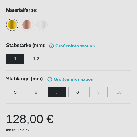
Materialfarbe:
Stabstärke (mm):
Größen
information
1
1,2
Stablänge (mm):
Größen
information
5
6
7
8
9
10
128,00 €
Inhalt:
1 Stück