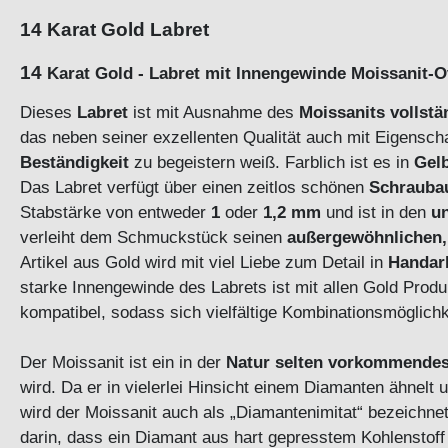
14 Karat Gold Labret
14
Karat Gold - Labret mit Innengewinde Moissanit-
Dieses
Labret
ist mit Ausnahme des
Moissanits
vollstä
das neben seiner exzellenten Qualität auch mit Eigensch
Beständigkeit
zu begeistern weiß. Farblich ist es in
Gel
Das Labret verfügt über einen zeitlos schönen
Schrauba
Stabstärke von entweder
1
oder
1,2 mm
und ist in den
u
verleiht dem Schmuckstück seinen
außergewöhnlichen,
Artikel aus Gold wird mit viel Liebe zum Detail in
Handar
starke Innengewinde des Labrets ist mit allen Gold Prod
kompatibel, sodass sich vielfältige Kombinationsmö
Der Moissanit ist ein in der
Natur selten vorkommendes
wird. Da er in vielerlei Hinsicht einem Diamanten ähnelt
wird der Moissanit auch als „Diamantenimitat“ bezeichne
darin, dass ein Diamant aus hart gepresstem Kohlenstoff