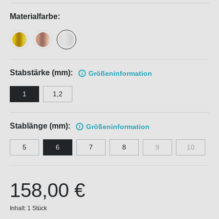
Materialfarbe:
Stabstärke (mm):
Größen
information
1
1,2
Stablänge (mm):
Größen
information
5
6
7
8
9
10
158,00 €
Inhalt:
1 Stück