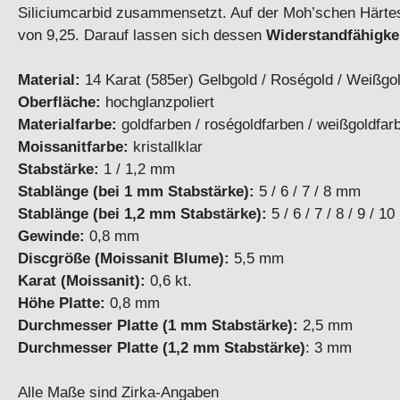
Siliciumcarbid zusammensetzt. Auf der Moh’schen Härtes
von 9,25. Darauf lassen sich dessen
Widerstandfähigke
Material:
14 Karat (585er) Gelbgold / Roségold / Weißgold
Oberfläche:
hochglanzpoliert
Materialfarbe:
goldfarben / roségoldfarben / weißg
Moissanitfarbe:
kristallklar
Stabstärke:
1 / 1,2 mm
Stablänge (bei 1 mm Stabstärke):
5 / 6 / 7 / 8 mm
Stablänge (bei 1,2 mm Stabstärke):
5 / 6 / 7 / 8 / 9 / 1
Gewinde:
0,8 mm
Discgröße (Moissanit Blume):
5,5 mm
Karat (Moissanit):
0,6 kt.
Höhe Platte:
0,8 mm
Durchmesser Platte (1 mm Stabstärke):
2,5 mm
Durchmesser Platte (1,2 mm Stabstärke)
: 3 mm
Alle Maße sind Zirka-Angaben