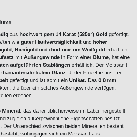
Blume
ndig
aus
hochwertigem 14 Karat (585er) Gold
gefertigt,
aften wie
guter Hautverträglichkeit
und
hoher
bgold, Roségold
und
rhodiniertem Weißgold
erhältlich.
ufsatz
mit
Außengewinde
in Form einer
Blume,
hat eine
nten aufgeführten Stablängen
erhältlich.
Der Moissanit
 diamantenähnlichen Glanz.
Jeder Einzelne unserer
beit
gefertigt und ist somit ein
Unikat.
Das
0,8 mm
ukten, die über ein solches Außengewinde verfügen,
ichkeiten ergeben.
 Mineral,
das daher üblicherweise im Labor hergestellt
 und zugleich außergewöhnliche Eigenschaften besitzt,
t. Der Unterschied zwischen beiden Mineralien besteht
 besteht, wohingegen sich ein Moissanit aus