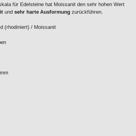
kala für Edelsteine hat Moissanit den sehr hohen Wert
it
und
sehr harte Ausformung
zurückführen.
 (rhodiniert) / Moissanit
oldfarben
0 mm