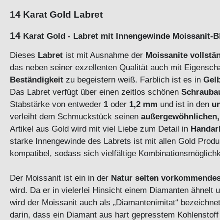
14 Karat Gold Labret
14
Karat Gold - Labret mit Innengewinde Moissanit-
Dieses
Labret
ist mit Ausnahme der
Moissanite
vollstä
das neben seiner exzellenten Qualität auch mit Eigensch
Beständigkeit
zu begeistern weiß. Farblich ist es in
Gel
Das Labret verfügt über einen zeitlos schönen
Schrauba
Stabstärke von entweder
1
oder
1,2 mm
und ist in den
u
verleiht dem Schmuckstück seinen
außergewöhnlichen,
Artikel aus Gold wird mit viel Liebe zum Detail in
Handar
starke Innengewinde des Labrets ist mit allen Gold Prod
kompatibel, sodass sich vielfältige Kombinationsmögl
Der Moissanit ist ein in der
Natur selten vorkommendes
wird. Da er in vielerlei Hinsicht einem Diamanten ähnelt
wird der Moissanit auch als „Diamantenimitat“ bezeichne
darin, dass ein Diamant aus hart gepresstem Kohlenstoff