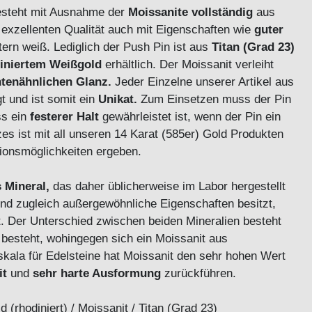
steht mit Ausnahme der
Moissanite
vollständig
aus
exzellenten Qualität auch mit Eigenschaften wie
guter
ern weiß. Lediglich der Push Pin ist aus
Titan (Grad 23)
iniertem Weißgold
erhältlich. Der Moissanit verleiht
tenähnlichen Glanz.
Jeder Einzelne unserer Artikel aus
gt und ist somit ein
Unikat.
Zum Einsetzen muss der Pin
ss ein
festerer Halt
gewährleistet ist, wenn der Pin ein
es ist mit all unseren 14 Karat (585er) Gold Produkten
tionsmöglichkeiten ergeben.
 Mineral,
das daher üblicherweise im Labor hergestellt
 und zugleich außergewöhnliche Eigenschaften besitzt,
t. Der Unterschied zwischen beiden Mineralien besteht
 besteht, wohingegen sich ein Moissanit aus
kala für Edelsteine hat Moissanit den sehr hohen Wert
it
und
sehr harte Ausformung
zurückführen.
(rhodiniert) / Moissanit / Titan (Grad 23)