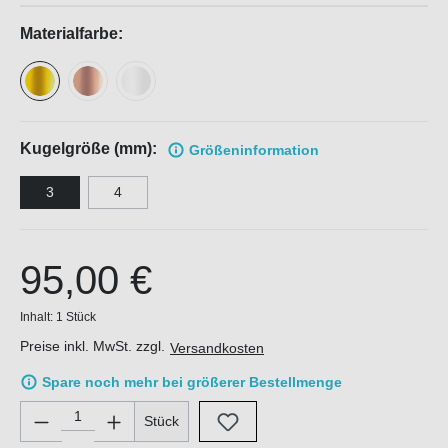
Materialfarbe:
Kugelgröße (mm):
Größen
information
3
4
95,00 €
Inhalt:
1 Stück
Preise inkl. MwSt. zzgl.
Versandkosten
Spare noch mehr bei größerer Bestellmenge
Produkt Anzahl: Gib den gewünschten Wert ein oder benutze di
Stück