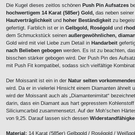
Die Kugel dieses zeitlos schönen
Push Pin Aufsatzes
be
hochwertigem 14 Karat (585er) Gold,
das neben seiner 
Hautverträglichkeit
und
hoher Beständigkeit
zu begeist
gefertigt. Farblich ist er in
Gelbgold, Roségold
und
rhod
dem Schmuckstück seinen
außergewöhnlichen, diaman
Gold wird mit viel Liebe zum Detail in
Handarbeit
geferti
nach Belieben gebogen
werden. Es ist zu beachten, da
bisschen stärker gebogen wird. Der Push Pin des Aufsatz
mit Push Fit kompatibel, sodass sich vielfältige Kombina
Der Moissanit ist ein in der
Natur selten vorkommendes
wird. Da er in vielerlei Hinsicht einem Diamanten ähnelt
wird der Moissanit auch als „Diamantenimitat“ bezeichne
darin, dass ein Diamant aus hart gepresstem Kohlenstoff
Siliciumcarbid zusammensetzt. Auf der Moh’schen Härtes
von 9,25. Darauf lassen sich dessen
Widerstandfähigke
Material:
14 Karat (585er) Gelbgold / Roségold / Weißgold 