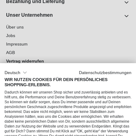
Bezahlung und Lieferung
Unser Unternehmen
Über uns
Jobs
Impressum
AGB
Vertrag widerrufen
Datenschutz
Deutsch
Datenschutzbestimmungen
Cookie-Einstellungen
WIR NUTZEN COOKIES FÜR DEIN PERSÖNLICHES
SHOPPING-ERLEBNIS.
Du hast Fragen?
Dadurch können wir unseren Shop sicher und zuverlässig anbieten und es
hilft uns, die Performance und Deine Benutzererfahrung stetig zu verbessern.
So können wir dafür sorgen, dass Du immer passende und auf Deinen
Unsere Socials
persönlichen Geschmack zugeschnittene Produkte angezeigt und empfohlen
bekommst. Das wäre nicht möglich, wenn wir keine Statistiken zum
Analysieren hätten, was uns die Cookies aber ermöglichen. Wir erhalten
dabei keine persönlichen Daten von Dir, sondern ausschließlich allgemeine
Daten zur Nutzung der Website und zu verwendeten Endgeräten. Klingt das
gut für Dich? Dann stimmst Du mit Klick auf "OK, geht klar" der Verwendung