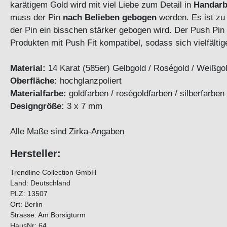
karätigem Gold wird mit viel Liebe zum Detail in
Handarb
muss der Pin
nach Belieben gebogen
werden. Es ist zu
der Pin ein bisschen stärker gebogen wird. Der Push Pin 
Produkten mit Push Fit kompatibel, sodass sich vielfält
Material:
14 Karat (585er) Gelbgold / Roségold / Weißgold
Oberfläche:
hochglanzpoliert
Materialfarbe:
goldfarben / roségoldfarben / silberfarben
Designgröße:
3 x 7 mm
Alle Maße sind Zirka-Angaben
Hersteller:
Trendline Collection GmbH
Land: Deutschland
PLZ: 13507
Ort: Berlin
Strasse: Am Borsigturm
HausNr: 64