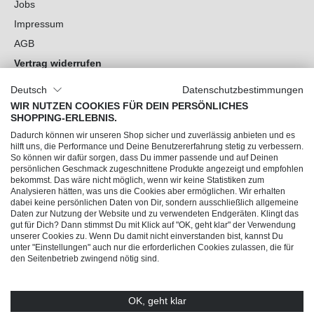
Jobs
Impressum
AGB
Vertrag widerrufen
Datenschutz
Deutsch
Datenschutzbestimmungen
Cookie-Einstellungen
WIR NUTZEN COOKIES FÜR DEIN PERSÖNLICHES
SHOPPING-ERLEBNIS.
Du hast Fragen?
Dadurch können wir unseren Shop sicher und zuverlässig anbieten und es
hilft uns, die Performance und Deine Benutzererfahrung stetig zu verbessern.
So können wir dafür sorgen, dass Du immer passende und auf Deinen
Unsere Socials
persönlichen Geschmack zugeschnittene Produkte angezeigt und empfohlen
bekommst. Das wäre nicht möglich, wenn wir keine Statistiken zum
Analysieren hätten, was uns die Cookies aber ermöglichen. Wir erhalten
dabei keine persönlichen Daten von Dir, sondern ausschließlich allgemeine
Daten zur Nutzung der Website und zu verwendeten Endgeräten. Klingt das
gut für Dich? Dann stimmst Du mit Klick auf "OK, geht klar" der Verwendung
unserer Cookies zu. Wenn Du damit nicht einverstanden bist, kannst Du
unter "Einstellungen" auch nur die erforderlichen Cookies zulassen, die für
den Seitenbetrieb zwingend nötig sind.
OK, geht klar
© 2026 Trendline direkt GmbH & Co. KG – Alle Rechte vorbehalten