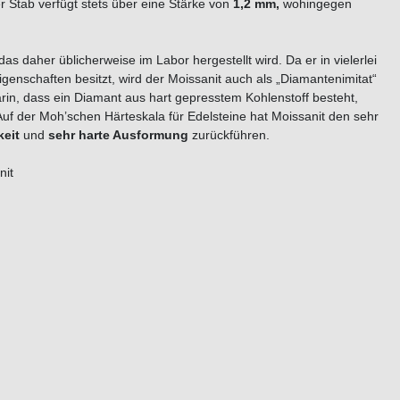
r Stab verfügt stets über eine Stärke von
1,2 mm,
wohingegen
das daher üblicherweise im Labor hergestellt wird. Da er in vielerlei
enschaften besitzt, wird der Moissanit auch als „Diamantenimitat“
rin, dass ein Diamant aus hart gepresstem Kohlenstoff besteht,
uf der Moh’schen Härteskala für Edelsteine hat Moissanit den sehr
keit
und
sehr harte Ausformung
zurückführen.
nit