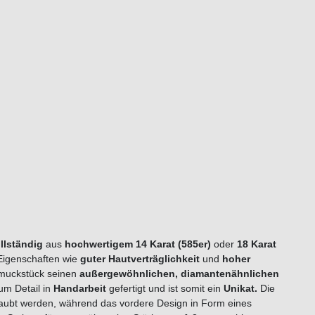
llständig
aus
hochwertigem 14 Karat (585er)
oder
18 Karat
 Eigenschaften wie
guter Hautverträglichkeit
und
hoher
hmuckstück seinen
außergewöhnlichen, diamantenähnlichen
zum Detail in
Handarbeit
gefertigt und ist somit ein
Unikat.
Die
ubt werden, während das vordere Design in Form eines