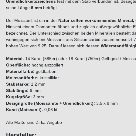
Unendlichkeitszeichens
fest mit dem Stab verbunden ist. Besagte
seine Länge
6 mm
beträgt.
Der Moissanit ist ein in der
Natur selten vorkommendes Mineral,
Hinsicht einem Diamanten ähnelt und zugleich außergewöhnliche Eig
bezeichnet. Der Unterschied zwischen beiden Mineralien besteht da
wohingegen sich ein Moissanit aus Siliciumcarbid zusammensetzt. A
hohen Wert von 9,25. Darauf lassen sich dessen
Widerstandfähig
Material:
14 Karat (585er) oder 18 Karat (750er) Gelbgold / Moissa
Oberfläche:
hochglanzpoliert
Materialfarbe:
goldfarben
Moissanitfarbe:
kristallklar
Stabstärke:
1,2 mm
Stablänge:
6 mm
Kugelgröße:
3 mm
Designgröße (Moissanite + Unendlichkeit):
3,5 x 8 mm
Karat (Moissanit):
0,06 kt.
Alle Maße sind Zirka-Angabe
Hersteller: