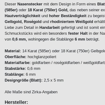
Dieser
Nasenstecker
mit dem Design in Form eines
Blat
(585er)
oder
18 Karat (750er) Gold,
das neben seiner ex
Hautverträglichkeit
und
hoher Beständigkeit
zu begeist
Gelbgold, Roségold
und
rhodiniertem Weißgold
erhält
Liebe zum Detail in
Handarbeit
gefertigt und ist somit ei
Schmuckstücks wird ein besonders
fester Halt
in der Na
von
0,6 mm,
wohingegen die
Stablänge
6 mm
beträgt.
Material:
14 Karat (585er) oder 18 Karat (750er) Gelbgold
Oberfläche:
hochglanzpoliert
Materialfarbe:
goldfarben / roségoldfarben / weißgoldfar
Stabstärke:
0,6 mm
Stablänge:
6 mm
Designgröße (Blatt):
2,5 x 5 mm
Alle Maße sind Zirka-Angaben
Hersteller: