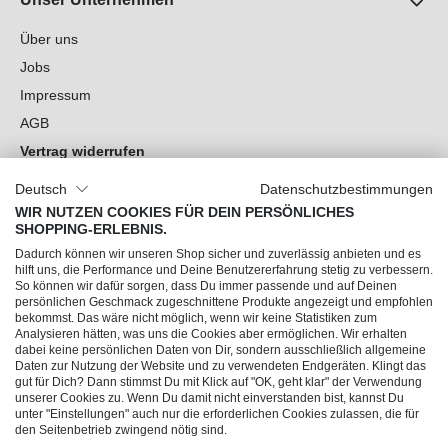
Über uns
Jobs
Impressum
AGB
Vertrag widerrufen
Datenschutz
Deutsch
Datenschutzbestimmungen
Cookie-Einstellungen
WIR NUTZEN COOKIES FÜR DEIN PERSÖNLICHES
SHOPPING-ERLEBNIS.
Du hast Fragen?
Dadurch können wir unseren Shop sicher und zuverlässig anbieten und es
hilft uns, die Performance und Deine Benutzererfahrung stetig zu verbessern.
So können wir dafür sorgen, dass Du immer passende und auf Deinen
Unsere Socials
persönlichen Geschmack zugeschnittene Produkte angezeigt und empfohlen
bekommst. Das wäre nicht möglich, wenn wir keine Statistiken zum
Analysieren hätten, was uns die Cookies aber ermöglichen. Wir erhalten
dabei keine persönlichen Daten von Dir, sondern ausschließlich allgemeine
Daten zur Nutzung der Website und zu verwendeten Endgeräten. Klingt das
gut für Dich? Dann stimmst Du mit Klick auf "OK, geht klar" der Verwendung
unserer Cookies zu. Wenn Du damit nicht einverstanden bist, kannst Du
unter "Einstellungen" auch nur die erforderlichen Cookies zulassen, die für
den Seitenbetrieb zwingend nötig sind.