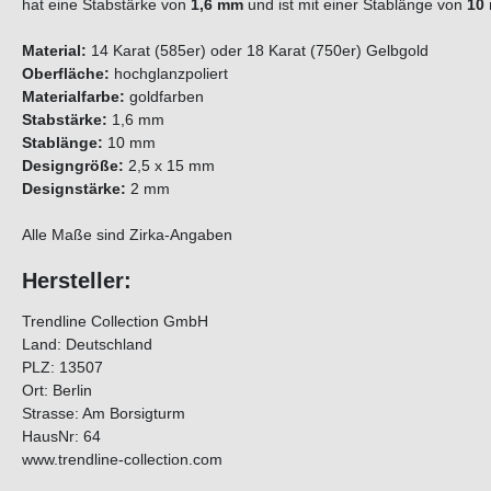
hat eine Stabstärke von
1,6 mm
und ist mit einer Stablänge von
10
Material:
14 Karat (585er) oder 18 Karat (750er) Gelbgold
Oberfläche:
hochglanzpoliert
Materialfarbe:
goldfarben
Stabstärke:
1,6 mm
Stablänge:
10 mm
Designgröße:
2,5 x 15 mm
Designstärke:
2 mm
Alle Maße sind Zirka-Angaben
Hersteller:
Trendline Collection GmbH
Land: Deutschland
PLZ: 13507
Ort: Berlin
Strasse: Am Borsigturm
HausNr: 64
www.trendline-collection.com