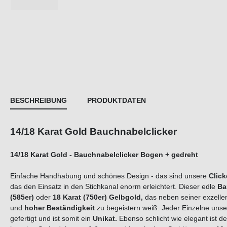
BESCHREIBUNG
PRODUKTDATEN
14/18 Karat Gold Bauchnabelclicker
14/18 Karat Gold - Bauchnabelclicker Bo
gen +
gedreht
Einfache Handhabung und schönes Design - das sind unsere
Click
das den Einsatz in den Stichkanal enorm erleichtert. Dieser edle
Ba
(585er)
oder
18 Karat (750er) Gelbgold,
das neben seiner exzellen
und
hoher
Beständigkeit
zu begeistern weiß. Jeder Einzelne unsere
gefertigt und ist somit ein
Unikat.
Ebenso schlicht wie elegant ist d