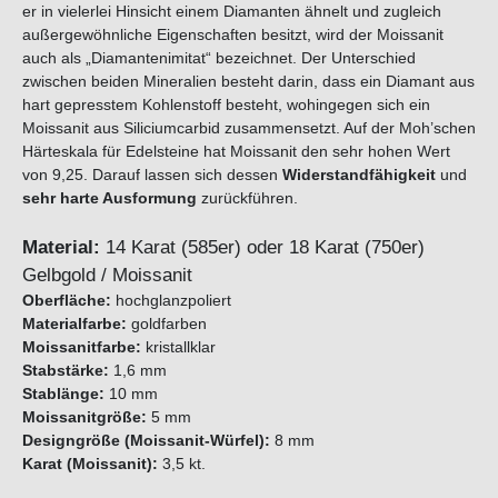
er in vielerlei Hinsicht einem Diamanten ähnelt und zugleich
außergewöhnliche Eigenschaften besitzt, wird der Moissanit
auch als „Diamantenimitat“ bezeichnet. Der Unterschied
zwischen beiden Mineralien besteht darin, dass ein Diamant aus
hart gepresstem Kohlenstoff besteht, wohingegen sich ein
Moissanit aus Siliciumcarbid zusammensetzt. Auf der Moh’schen
Härteskala für Edelsteine hat Moissanit den sehr hohen Wert
von 9,25. Darauf lassen sich dessen
Widerstandfähigkeit
und
sehr harte Ausformung
zurückführen.
Material:
14 Karat (585er) oder 18 Karat (750er)
Gelbgold / Moissanit
Oberfläche:
hochglanzpoliert
Materialfarbe:
goldfarben
Moissanitfarbe:
kristallklar
Stabstärke:
1,6 mm
Stablänge:
10 mm
Moissanitgröße:
5 mm
Designgröße (Moissanit-Würfel):
8 mm
Karat (Moissanit):
3,5 kt.