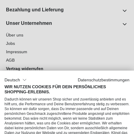
Bezahlung und Lieferung
Unser Unternehmen
Über uns
Jobs
Impressum
AGB
Vertrag widerrufen
Datenschutz
Deutsch
Datenschutzbestimmungen
Cookie-Einstellungen
WIR NUTZEN COOKIES FÜR DEIN PERSÖNLICHES
SHOPPING-ERLEBNIS.
Du hast Fragen?
Dadurch können wir unseren Shop sicher und zuverlässig anbieten und es
hilft uns, die Performance und Deine Benutzererfahrung stetig zu verbessern.
So können wir dafür sorgen, dass Du immer passende und auf Deinen
Unsere Socials
persönlichen Geschmack zugeschnittene Produkte angezeigt und empfohlen
bekommst. Das wäre nicht möglich, wenn wir keine Statistiken zum
Analysieren hätten, was uns die Cookies aber ermöglichen. Wir erhalten
dabei keine persönlichen Daten von Dir, sondern ausschließlich allgemeine
Daten zur Nutzung der Website und zu verwendeten Endgeräten. Klingt das