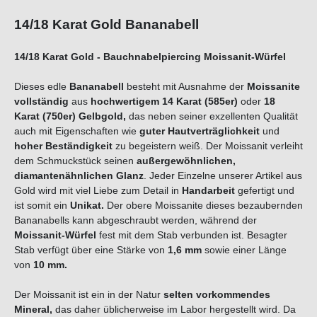
14/18 Karat Gold Bananabell
14/18 Karat Gold - Bauchnabelpiercing Moissanit-Würfel
Dieses edle
Bananabell
besteht mit Ausnahme der
Moissanite
vollständig
aus
hochwertigem 14 Karat (585er)
oder
18
Karat (750er) Gelbgold
,
das neben seiner exzellenten Qualität
auch mit Eigenschaften wie
guter Hautverträglichkeit
und
hoher Beständigkeit
zu begeistern weiß. Der Moissanit verleiht
dem Schmuckstück seinen
außergewöhnlichen,
diamantenähnlichen Glanz
. Jeder Einzelne unserer Artikel aus
Gold wird mit viel Liebe zum Detail in
Handarbeit
gefertigt und
ist somit ein
Unikat.
Der obere Moissanite dieses bezaubernden
Bananabells kann abgeschraubt werden, während der
Moissanit-Würfel
fest mit dem Stab verbunden ist. Besagter
Stab verfügt über eine Stärke von
1,6 mm
sowie einer Länge
von
10 mm.
Der Moissanit ist ein in der Natur
selten vorkommendes
Mineral,
das daher üblicherweise im Labor hergestellt wird. Da